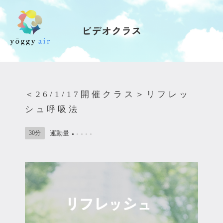
ビデオクラス
受講の流れ
料金について
＜26/1/17開催クラス＞リフレッ
インストラクター一覧
シュ呼吸法
FAQ / お問い合わせ
30分
運動量
●
●
●
●
●
yoggy store
yoggy magazine
yoggy mommy