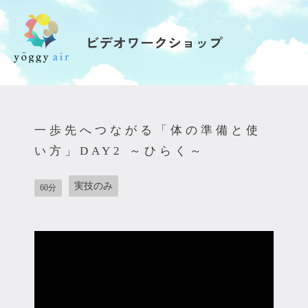
ビデオワークショップ
受講の流れ
料金について
一歩先へつながる「体の準備と使
インストラクター一覧
い方」DAY2 ～ひらく～
FAQ / お問い合わせ
実技のみ
60分
yoggy store
yoggy magazine
yoggy mommy