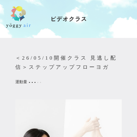
ビデオクラス
受講の流れ
料金について
＜26/05/10開催クラス 見逃し配
インストラクター一覧
信＞ステップアップフローヨガ
FAQ / お問い合わせ
運動量
●
●
●
●
●
yoggy store
yoggy magazine
yoggy mommy