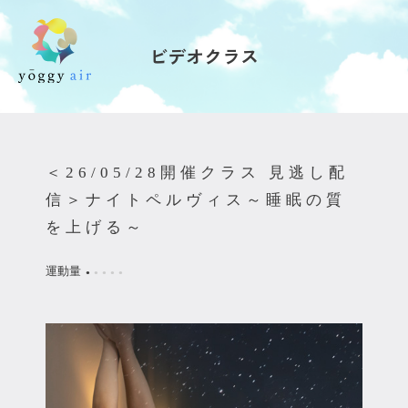
ビデオクラス
受講の流れ
料金について
＜26/05/28開催クラス 見逃し配
インストラクター一覧
信＞ナイトペルヴィス～睡眠の質
を上げる～
FAQ / お問い合わせ
運動量
●
●
●
●
●
yoggy store
yoggy magazine
yoggy mommy