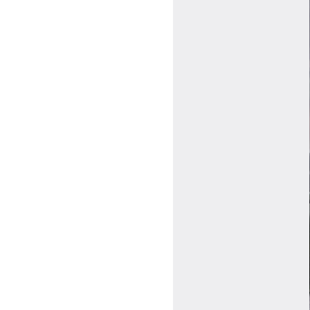
ログイン
会員規約について
クラス参加にあたっての同意書
特定商取引にかかわる表示
プライバシーポリシー