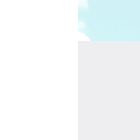
受講の流れ
料金について
インストラクター一覧
FAQ / お問い合わせ
yoggy store
yoggy magazine
yoggy mommy
マイページ