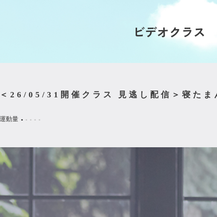
ビデオクラス
＜26/05/31開催クラス 見逃し配信＞寝た
運動量
●
●
●
●
●