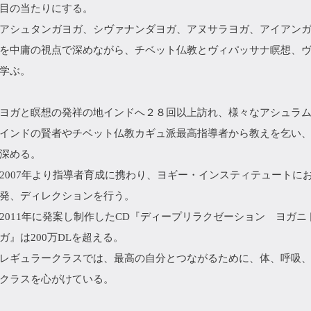
目の当たりにする。
アシュタンガヨガ、シヴァナンダヨガ、アヌサラヨガ、アイアン
を中庸の視点で深めながら、チベット仏教とヴィパッサナ瞑想、
学ぶ。
ヨガと瞑想の発祥の地インドへ２８回以上訪れ、様々なアシュラ
インドの賢者やチベット仏教カギュ派最高指導者から教えを乞い
深める。
2007年より指導者育成に携わり、ヨギー・インスティテュートに
発、ディレクションを行う。
2011年に発案し制作したCD『ディープリラクゼーション ヨガ
ガ』は200万DLを超える。
レギュラークラスでは、最高の自分とつながるために、体、呼吸
クラスを心がけている。