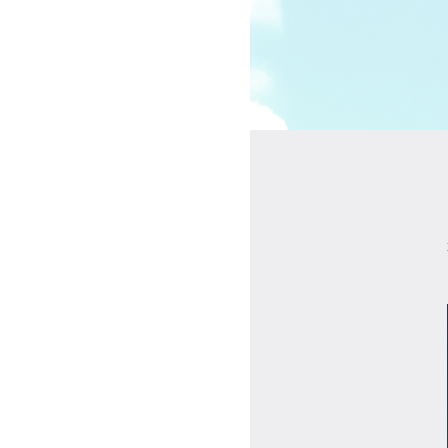
受講の流れ
料金について
インストラクター一覧
FAQ / お問い合わせ
yoggy store
yoggy magazine
yoggy mommy
マイページ