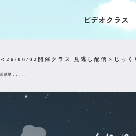
ビデオクラス
＜26/06/02開催クラス 見逃し配信＞じ
運動量
●
●
●
●
●