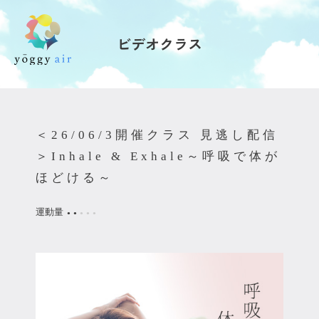
ビデオクラス
受講の流れ
料金について
＜26/06/3開催クラス 見逃し配信
インストラクター一覧
＞Inhale & Exhale～呼吸で体が
ほどける～
FAQ / お問い合わせ
運動量
●
●
●
●
●
yoggy store
yoggy magazine
yoggy mommy