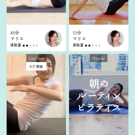
45分
12分
マリエ
マリエ
運動量
運動量
●
●
●
●
●
●
●
●
●
●
Live Class
Original
8.31 開催