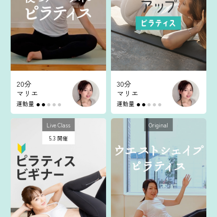
マイページ
ログイン
会員規約について
20分
30分
マリエ
マリエ
クラス参加にあたっての同意書
運動量
運動量
●
●
●
●
●
●
●
●
●
●
特定商取引にかかわる表示
Live Class
Original
5.3 開催
プライバシーポリシー