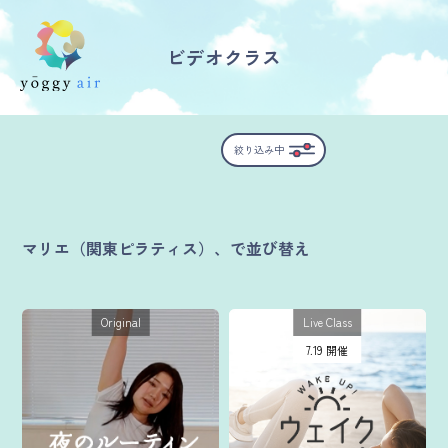
ビデオクラス
受講の流れ
絞り込み中
料金について
インストラクター一覧
マリエ（関東ピラティス）、で並び替え
FAQ / お問い合わせ
Original
Live Class
yoggy store
7.19 開催
yoggy magazine
yoggy mommy