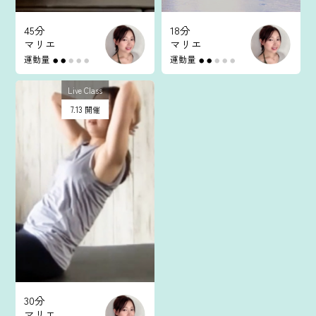
45分
18分
マリエ
マリエ
運動量
運動量
●
●
●
●
●
●
●
●
●
●
Live Class
7.13 開催
30分
マリエ