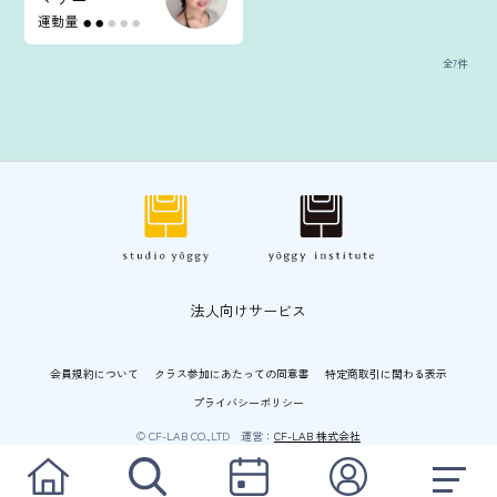
運動量
●
●
●
●
●
全7件
法人向けサービス
会員規約について
クラス参加にあたっての同意書
特定商取引に関わる表示
プライバシーポリシー
© CF-LAB CO.,LTD 運営：
CF-LAB 株式会社