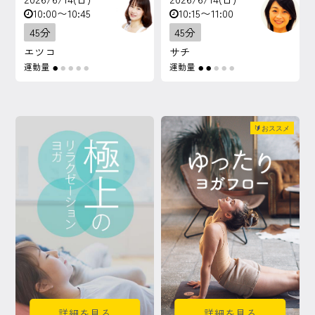
10:00〜10:45
10:15〜11:00
45分
45分
エツコ
サチ
運動量
運動量
●
●
●
●
●
●
●
●
●
●
🔰おススメ
詳細を見る
詳細を見る