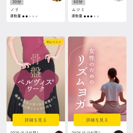
30分
60分
ノリ
ムツミ
運動量
運動量
●
●
●
●
●
●
●
●
●
●
🔰おススメ
詳細を見る
詳細を見る
2026/6/14(日)
2026/6/14(日)