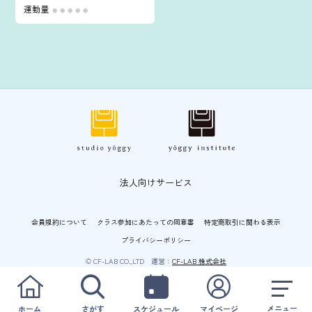
運動量
●
●
●
●
●
法人向けサービス
会員規約について
クラス参加にあたっての同意書
特定商取引に関わる表示
プライバシーポリシー
© CF-LAB CO.,LTD 運営：
CF-LAB 株式会社
メニュー
ホーム
さがす
スケジュール
マイページ