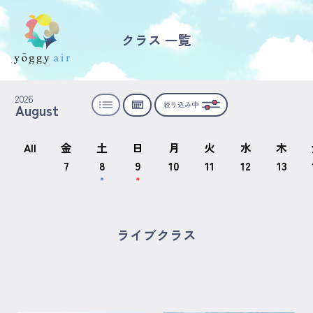
クラス 一覧
受講の流れ
2026
絞り込み中
August
料金について
インストラクター一覧
All
金
土
日
月
火
水
木
7
8
9
10
11
12
13
FAQ / お問い合わせ
yoggy store
ライブクラス
yoggy magazine
yoggy mommy