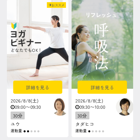
🔰おススメ
マイページ
ログイン
会員規約について
クラス参加にあたっての同意書
特定商取引にかかわる表示
詳細を見る
詳細を見る
プライバシーポリシー
2026/8/8(土)
2026/8/8(土)
09:00〜09:30
09:30〜10:00
30分
30分
ユウ
タダヒコ
運動量
運動量
●
●
●
●
●
●
●
●
●
●