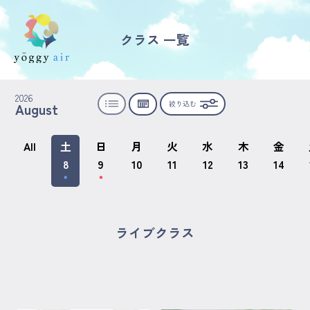
クラス 一覧
受講の流れ
2026
絞り込む
August
料金について
インストラクター一覧
All
土
日
月
火
水
木
金
8
9
10
11
12
13
14
FAQ / お問い合わせ
yoggy store
ライブクラス
yoggy magazine
yoggy mommy