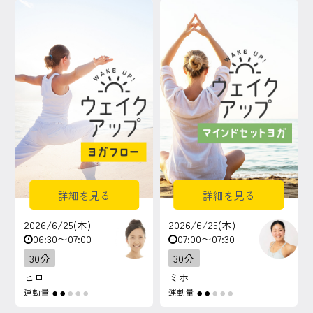
マイページ
ログイン
会員規約について
クラス参加にあたっての同意書
特定商取引にかかわる表示
詳細を見る
詳細を見る
プライバシーポリシー
2026/6/25(木)
2026/6/25(木)
06:30〜07:00
07:00〜07:30
30分
30分
ヒロ
ミホ
運動量
運動量
●
●
●
●
●
●
●
●
●
●