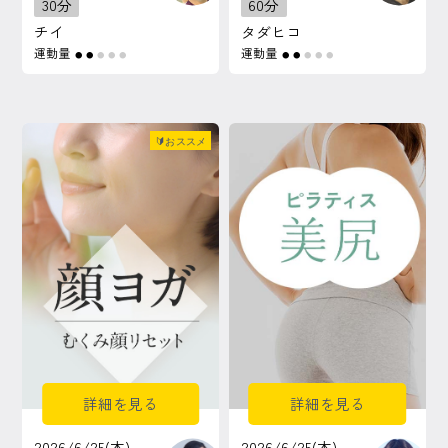
30分
60分
チイ
タダヒコ
運動量
運動量
●
●
●
●
●
●
●
●
●
●
🔰おススメ
詳細を見る
詳細を見る
2026/6/25(木)
2026/6/25(木)