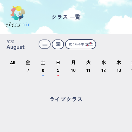
クラス 一覧
受講の流れ
2026
絞り込み中
August
料金について
インストラクター一覧
All
金
土
日
月
火
水
木
7
8
9
10
11
12
13
FAQ / お問い合わせ
yoggy store
ライブクラス
yoggy magazine
yoggy mommy