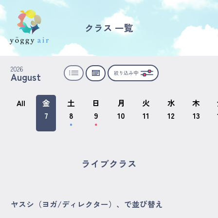
クラス 一覧
受講の流れ
2026
絞り込み中
August
料金について
インストラクター一覧
All
金
土
日
月
火
水
木
7
8
9
10
11
12
13
FAQ / お問い合わせ
yoggy store
ライブクラス
yoggy magazine
ヤスシ（ヨガ/ディレクター）、で並び替え
yoggy mommy