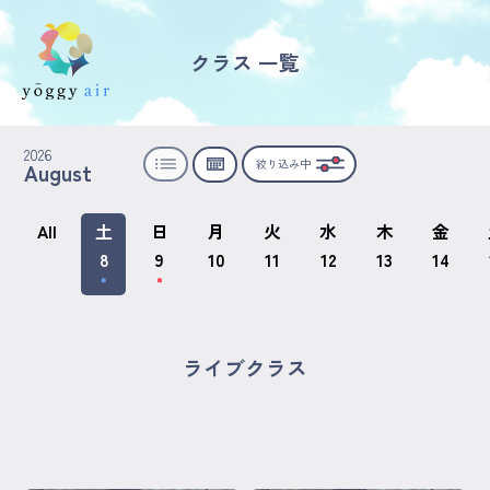
クラス 一覧
受講の流れ
2026
絞り込み中
August
料金について
インストラクター一覧
All
土
日
月
火
水
木
金
8
9
10
11
12
13
14
FAQ / お問い合わせ
yoggy store
ライブクラス
yoggy magazine
yoggy mommy