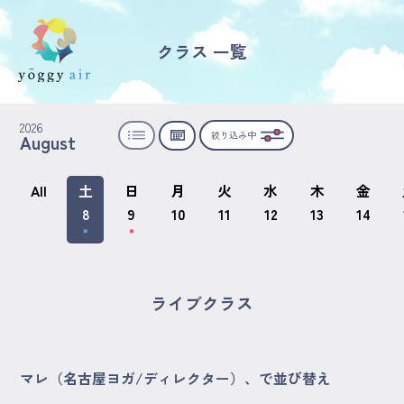
クラス 一覧
受講の流れ
2026
絞り込み中
August
料金について
インストラクター一覧
All
土
日
月
火
水
木
金
8
9
10
11
12
13
14
FAQ / お問い合わせ
yoggy store
ライブクラス
yoggy magazine
マレ（名古屋ヨガ/ディレクター）、で並び替え
yoggy mommy