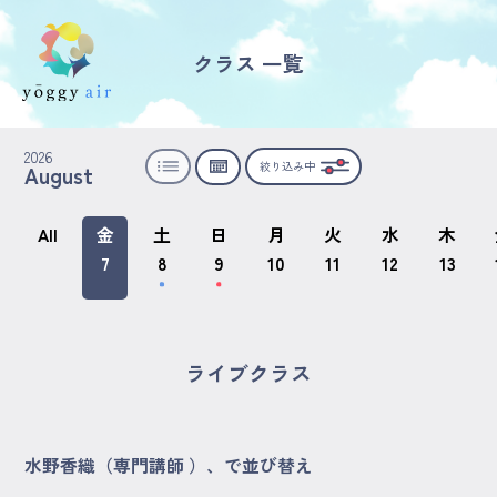
クラス 一覧
受講の流れ
2026
絞り込み中
August
料金について
インストラクター一覧
All
金
土
日
月
火
水
木
7
8
9
10
11
12
13
FAQ / お問い合わせ
yoggy store
ライブクラス
yoggy magazine
水野香織（専門講師 ）、で並び替え
yoggy mommy