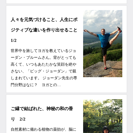
人々を元気づけること、人生にポ
ジティブな違いを作り出せること
1/2
世界中を旅してヨガを教えているジョ
ーダン・ブルームさん。背がとっても
高くて、いつもあたたかな笑顔を絶や
さない、「ビッグ・ジョーダン」で親
しまれています。 ジョーダン先生の専
門分野はなに？ ヨガとの…
ご縁で結ばれた、神秘の和の香
り 2/2
自然素材に備わる植物の薬効が、脳に