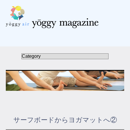
受講の流れ
料金について
インストラクター一覧
FAQ / お問い合わせ
yoggy store
yoggy magazine
サーフボードからヨガマットへ②
yoggy mommy