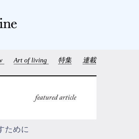
ew
Art of living
特集
連載
すために