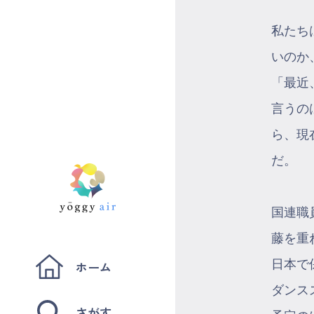
私たち
いのか
「最近
言うの
ら、現
だ。
国連職
藤を重
日本で
ホーム
ダンス
さがす