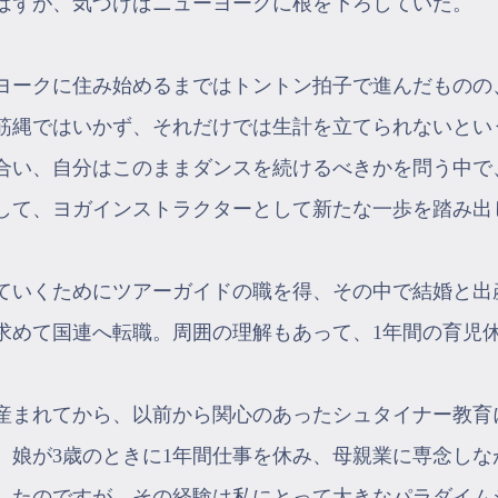
はずが、気づけばニューヨークに根を下ろしていた。
ヨークに住み始めるまではトントン拍子で進んだものの
筋縄ではいかず、それだけでは生計を立てられないとい
合い、自分はこのままダンスを続けるべきかを問う中で
して、ヨガインストラクターとして新たな一歩を踏み出
ていくためにツアーガイドの職を得、その中で結婚と出
求めて国連へ転職。周囲の理解もあって、1年間の育児
産まれてから、以前から関心のあったシュタイナー教育
。娘が3歳のときに1年間仕事を休み、母親業に専念し
したのですが、その経験は私にとって大きなパラダイム