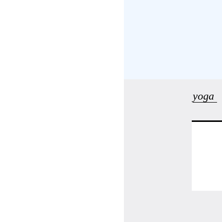
受講の流れ
料金について
インストラクター一覧
yoga
FAQ / お問い合わせ
yoggy store
yoggy magazine
yoggy mommy