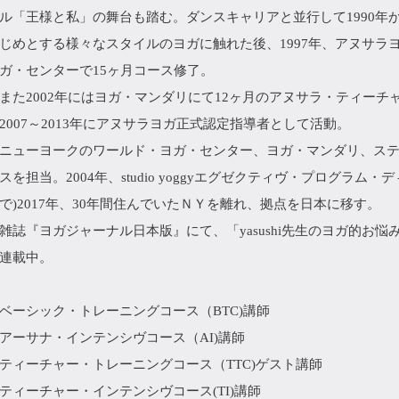
ル「王様と私」の舞台も踏む。ダンスキャリアと並行して1990年
じめとする様々なスタイルのヨガに触れた後、1997年、アヌサラヨ
ガ・センターで15ヶ月コース修了。
また2002年にはヨガ・マンダリにて12ヶ月のアヌサラ・ティー
2007～2013年にアヌサラヨガ正式認定指導者として活動。
ニューヨークのワールド・ヨガ・センター、ヨガ・マンダリ、ステ
スを担当。2004年、studio yoggyエグゼクティヴ・プログラム・
で)2017年、30年間住んでいたＮＹを離れ、拠点を日本に移す。
雑誌『ヨガジャーナル日本版』にて、「yasushi先生のヨガ的お
連載中。
ベーシック・トレーニングコース（BTC)講師
アーサナ・インテンシヴコース（AI)講師
ティーチャー・トレーニングコース（TTC)ゲスト講師
ティーチャー・インテンシヴコース(TI)講師