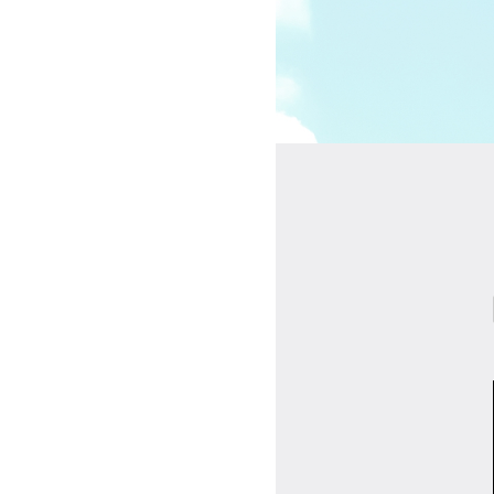
受講の流れ
料金について
インストラクター一覧
FAQ / お問い合わせ
yoggy store
yoggy magazine
yoggy mommy
マイページ