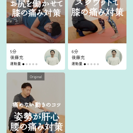
マイページ
ログイン
会員規約について
5分
6分
後藤充
後藤充
クラス参加にあたっての同意書
運動量
運動量
●
●
●
●
●
●
●
●
●
●
特定商取引にかかわる表示
Original
プライバシーポリシー