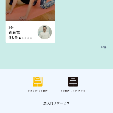
3分
後藤充
運動量
●
●
●
●
●
全3件
法人向けサービス