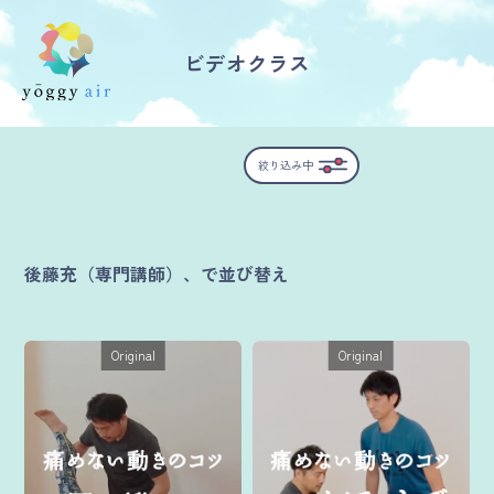
ビデオクラス
受講の流れ
絞り込み中
料金について
インストラクター一覧
後藤充（専門講師）、で並び替え
FAQ / お問い合わせ
Original
Original
yoggy store
yoggy magazine
yoggy mommy