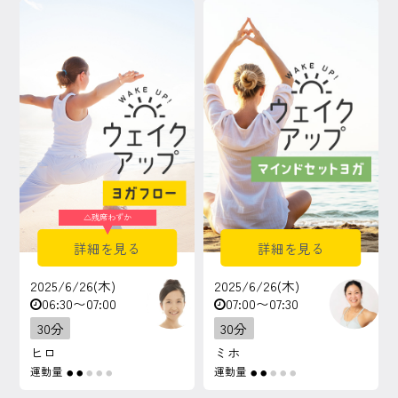
マイページ
ログイン
会員規約について
クラス参加にあたっての同意書
△
残席わずか
特定商取引にかかわる表示
詳細を見る
詳細を見る
プライバシーポリシー
2025/6/26(木)
2025/6/26(木)
06:30〜07:00
07:00〜07:30
30分
30分
ヒロ
ミホ
運動量
運動量
●
●
●
●
●
●
●
●
●
●