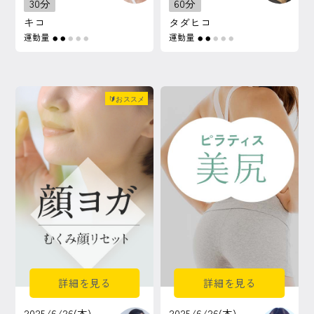
30分
60分
キコ
タダヒコ
運動量
運動量
●
●
●
●
●
●
●
●
●
●
🔰おススメ
詳細を見る
詳細を見る
2025/6/26(木)
2025/6/26(木)