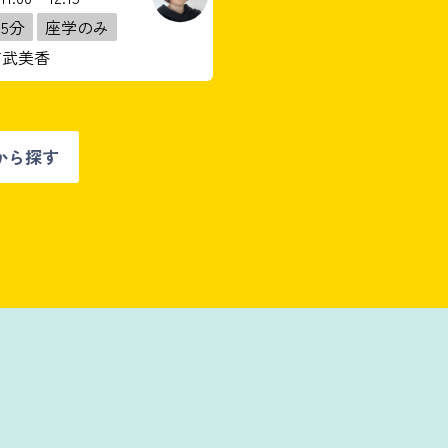
75分
座学のみ
吉武美香
から探す