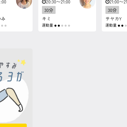
:00
20:30〜21:00
21:00〜21
30分
30分
ゆみ
キミ
サヤカY
運動量
運動量
●
●
●
●
●
●
●
●
●
●
●