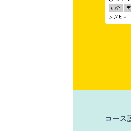
60分
実
タダヒコ
コース