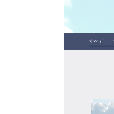
受講の流れ
料金について
インストラクター一覧
FAQ / お問い合わせ
yoggy store
yoggy magazine
yoggy mommy