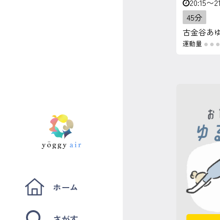
20:15〜21
45分
古金谷あ
運動量
●
●
ホーム
さがす