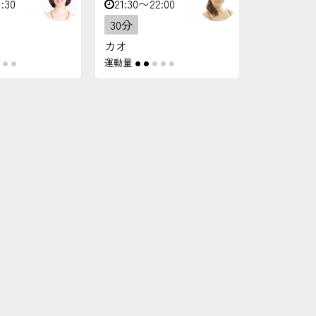
:30
21:30〜22:00
30分
カオ
運動量
●
●
●
●
●
●
●