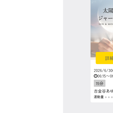
マイページ
ログイン
会員規約について
クラス参加にあたっての同意書
詳
特定商取引にかかわる表示
2026/6/30
06:15〜0
プライバシーポリシー
15分
古金谷あ
運動量
●
●