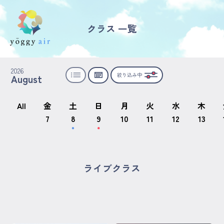
クラス 一覧
受講の流れ
2026
絞り込み中
August
料金について
インストラクター一覧
All
金
土
日
月
火
水
木
7
8
9
10
11
12
13
FAQ / お問い合わせ
yoggy store
ライブクラス
yoggy magazine
yoggy mommy