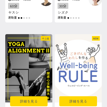
60分
30分
ヤスシ
シズク
運動量
運動量
●
●
●
●
●
●
●
●
●
●
中上級
NEW
詳細を見る
詳細を見る