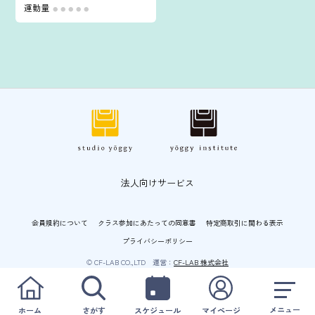
運動量
●
●
●
●
●
法人向けサービス
会員規約について
クラス参加にあたっての同意書
特定商取引に関わる表示
プライバシーポリシー
© CF-LAB CO.,LTD 運営：
CF-LAB 株式会社
メニュー
ホーム
さがす
スケジュール
マイページ