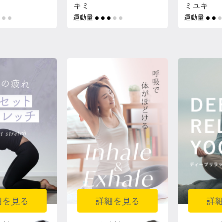
キミ
ミユキ
運動量
運動量
●
●
●
●
●
●
●
●
●
●
●
細を見る
詳細を見る
詳