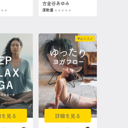
古金谷あゆみ
運動量
●
●
●
●
●
●
●
🔰おススメ
細を見る
詳細を見る