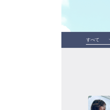
受講の流れ
料金について
インストラクター一覧
FAQ / お問い合わせ
yoggy store
yoggy magazine
yoggy mommy