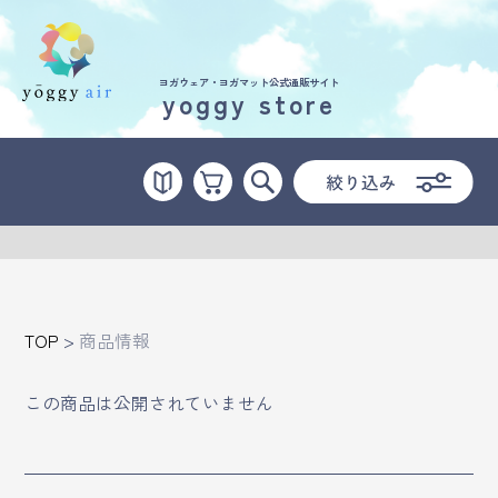
ヨガウェア・ヨガマット公式通販サイト
yoggy store
受講の流れ
料金について
インストラクター一覧
FAQ / お問い合わせ
TOP
>
商品情報
yoggy store
この商品は公開されていません
yoggy magazine
yoggy mommy