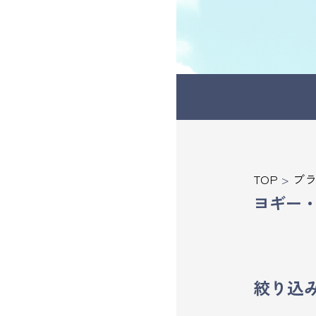
受講の流れ
料金について
インストラクター一覧
FAQ / お問い合わせ
TOP
>
ブ
ヨギー
yoggy store
yoggy magazine
絞り込
yoggy mommy