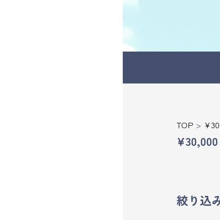
受講の流れ
料金について
インストラクター一覧
FAQ / お問い合わせ
TOP
>
¥30
¥30,000
yoggy store
yoggy magazine
絞り込
yoggy mommy