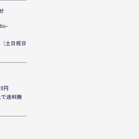
せ
dio-
8:30（土日祝日
70円
以上で送料無