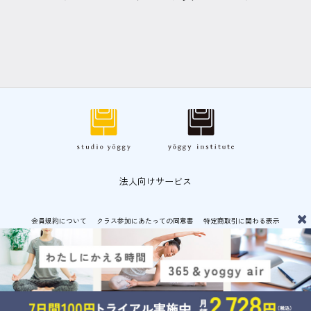
法人向けサービス
会員規約について
クラス参加にあたっての同意書
特定商取引に関わる表示
プライバシーポリシー
© CF-LAB CO.,LTD 運営：
CF-LAB 株式会社
メニュー
ホーム
さがす
スケジュール
マイページ