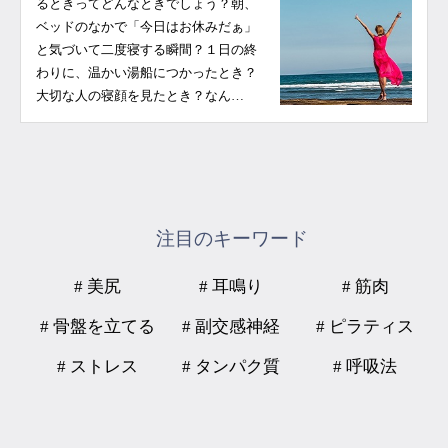
るときってどんなときでしょう？朝、
ベッドのなかで「今日はお休みだぁ」
と気づいて二度寝する瞬間？１日の終
わりに、温かい湯船につかったとき？
大切な人の寝顔を見たとき？なん…
注目のキーワード
# 美尻
# 耳鳴り
# 筋肉
# 骨盤を立てる
# 副交感神経
# ピラティス
# ストレス
# タンパク質
# 呼吸法