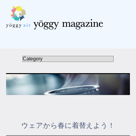
受講の流れ
料金について
インストラクター一覧
FAQ / お問い合わせ
yoggy store
yoggy magazine
ウェアから春に着替えよう！
yoggy mommy