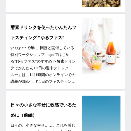
酵素ドリンクを使ったかんたんフ
ァスティング ”ゆるファス”
yoggy air で年に1回ほど開催している
特別ワークショップ「epoではじめ
る”ゆるファス”のすすめ 〜酵素ドリン
クでかんたん1.5日の週末デトック
ス〜」は、1回1時間のオンラインでの
講義が3回と、丸1日のファスティン…
日々の小さな幸せに敏感でいるた
めに（前編）
日々の、小さな幸せ……。これを感じ