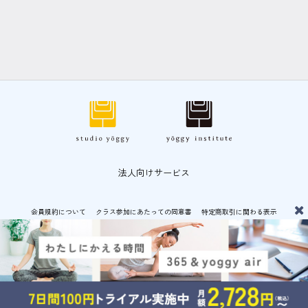
法人向けサービス
会員規約について
クラス参加にあたっての同意書
特定商取引に関わる表示
プライバシーポリシー
© CF-LAB CO.,LTD 運営：
CF-LAB 株式会社
メニュー
ホーム
さがす
スケジュール
マイページ