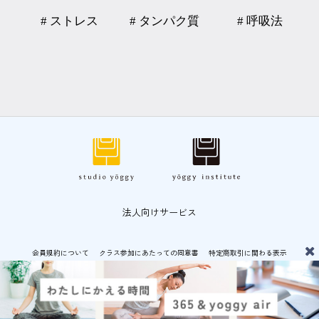
# ストレス
# タンパク質
# 呼吸法
法人向けサービス
会員規約について
クラス参加にあたっての同意書
特定商取引に関わる表示
プライバシーポリシー
© CF-LAB CO.,LTD 運営：
CF-LAB 株式会社