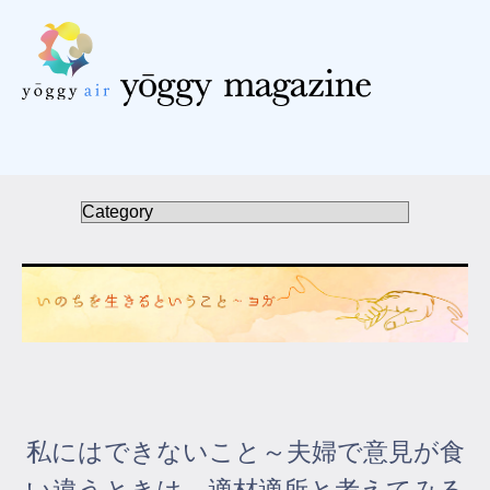
受講の流れ
料金について
インストラクター一覧
FAQ / お問い合わせ
yoggy store
yoggy magazine
私にはできないこと～夫婦で意見が食
yoggy mommy