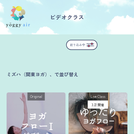
ビデオクラス
受講の流れ
絞り込み中
料金について
インストラクター一覧
ミズハ（関東ヨガ）、で並び替え
FAQ / お問い合わせ
Original
Live Class
yoggy store
3.22 開催
yoggy magazine
yoggy mommy