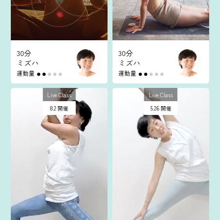
30分
30分
ミズハ
ミズハ
運動量
運動量
●
●
●
●
●
●
●
●
●
●
Live Class
Live Class
8.2 開催
5.26 開催