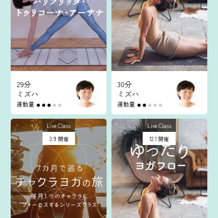
マイページ
ログイン
会員規約について
29分
30分
ミズハ
ミズハ
クラス参加にあたっての同意書
運動量
運動量
●
●
●
●
●
●
●
●
●
●
特定商取引にかかわる表示
Live Class
Live Class
3.9 開催
12.1 開催
プライバシーポリシー