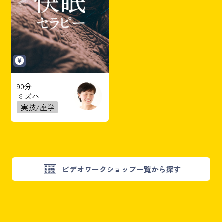
90分
ミズハ
実技/座学
ビデオワークショップ一覧から探す