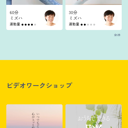
60分
30分
ミズハ
ミズハ
運動量
運動量
●
●
●
●
●
●
●
●
●
●
全6件
ビデオワークショップ