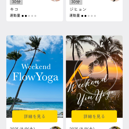
30分
30分
キコ
ジヒョン
運動量
運動量
●
●
●
●
●
●
●
●
●
●
詳細を見る
詳細を見る
2025/8/9(土)
2025/8/9(土)