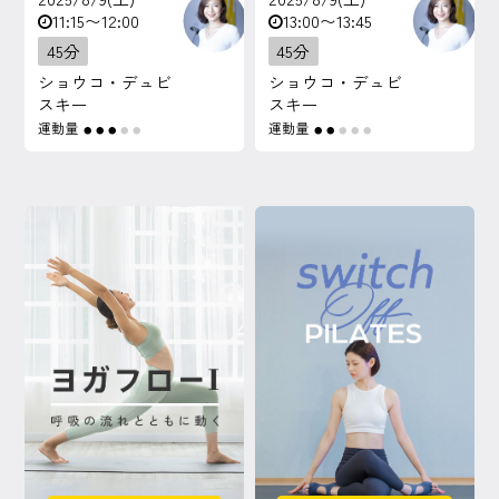
11:15〜12:00
13:00〜13:45
45分
45分
ショウコ・デュビ
ショウコ・デュビ
スキー
スキー
運動量
運動量
●
●
●
●
●
●
●
●
●
●