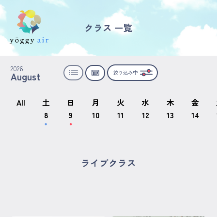
クラス 一覧
受講の流れ
2026
絞り込み中
August
料金について
インストラクター一覧
All
土
日
月
火
水
木
金
8
9
10
11
12
13
14
FAQ / お問い合わせ
yoggy store
ライブクラス
yoggy magazine
yoggy mommy