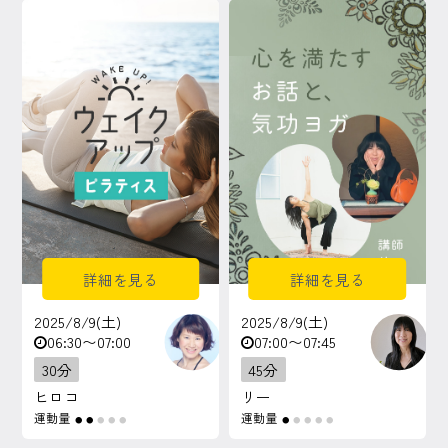
マイページ
ログイン
会員規約について
クラス参加にあたっての同意書
特定商取引にかかわる表示
詳細を見る
詳細を見る
プライバシーポリシー
2025/8/9(土)
2025/8/9(土)
06:30〜07:00
07:00〜07:45
30分
45分
ヒロコ
リー
運動量
運動量
●
●
●
●
●
●
●
●
●
●