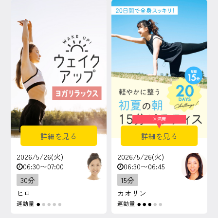
マイページ
ログイン
会員規約について
クラス参加にあたっての同意書
×
満席
特定商取引にかかわる表示
詳細を見る
詳細を見る
プライバシーポリシー
2026/5/26(火)
2026/5/26(火)
06:30〜07:00
06:30〜06:45
30分
15分
ヒロ
カオリン
運動量
運動量
●
●
●
●
●
●
●
●
●
●