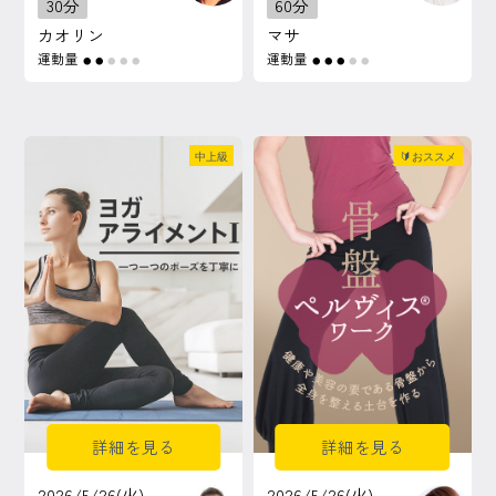
30分
60分
カオリン
マサ
運動量
運動量
●
●
●
●
●
●
●
●
●
●
中上級
🔰おススメ
詳細を見る
詳細を見る
2026/5/26(火)
2026/5/26(火)