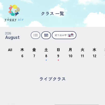
クラス 一覧
受講の流れ
2026
絞り込み中
August
料金について
インストラクター一覧
All
木
金
土
日
月
火
水
6
7
8
9
10
11
12
FAQ / お問い合わせ
yoggy store
ライブクラス
yoggy magazine
yoggy mommy