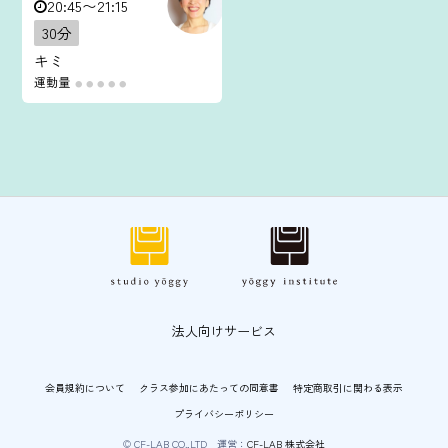
20:45〜21:15
30分
キミ
運動量
●
●
●
●
●
法人向けサービス
会員規約について
クラス参加にあたっての同意書
特定商取引に関わる表示
プライバシーポリシー
© CF-LAB CO.,LTD 運営：
CF-LAB 株式会社