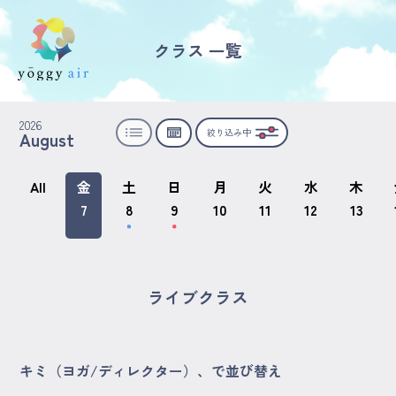
クラス 一覧
受講の流れ
2026
絞り込み中
August
料金について
インストラクター一覧
All
金
土
日
月
火
水
木
7
8
9
10
11
12
13
FAQ / お問い合わせ
yoggy store
ライブクラス
yoggy magazine
キミ（ヨガ/ディレクター）、で並び替え
yoggy mommy