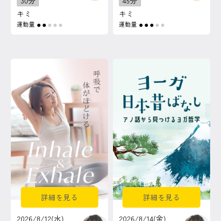
30分
45分
キミ
キミ
運動量
運動量
●
●
●
●
●
●
●
●
●
●
詳細を見る
詳細を見る
2026/8/12(水)
2026/8/14(金)