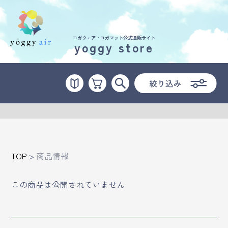
ヨガウェア・ヨガマット公式通販サイト
yoggy store
受講の流れ
料金について
インストラクター一覧
FAQ / お問い合わせ
TOP
>
商品情報
yoggy store
この商品は公開されていません
yoggy magazine
yoggy mommy