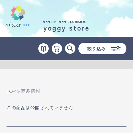
ヨガウェア・ヨガマット公式通販サイト
yoggy store
受講の流れ
料金について
インストラクター一覧
FAQ / お問い合わせ
TOP
>
商品情報
yoggy store
この商品は公開されていません
yoggy magazine
yoggy mommy