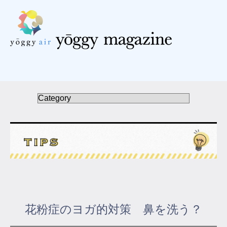
受講の流れ
料金について
インストラクター一覧
FAQ / お問い合わせ
yoggy store
yoggy magazine
花粉症のヨガ的対策 鼻を洗う？
yoggy mommy