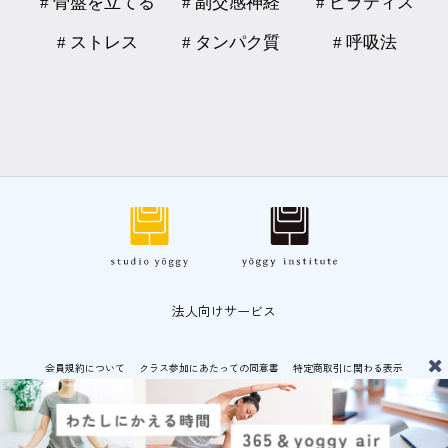
# 骨盤を立てる
# 副交感神経
# ピラティス
# ストレス
# タンパク質
# 呼吸法
法人向けサービス
会員規約について
クラス参加にあたっての同意書
特定商取引に関わる表示
プライバシーポリシー
© CF-LAB CO.,LTD 運営：
CF-LAB 株式会社