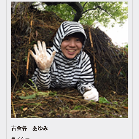
古金谷 あゆみ
ライター