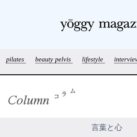
pilates
beauty pelvis
lifestyle
intervi
言葉と心