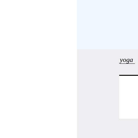
受講の流れ
料金について
インストラクター一覧
yoga
FAQ / お問い合わせ
yoggy store
yoggy magazine
yoggy mommy