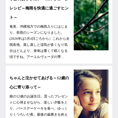
レシピ～梅雨を快適に過ごすヒン
ト～
奄美、沖縄地方での梅雨入りにはじま
り、長雨のシーズンになりました。
(2026年は5月4日ごろから）これから全
国各地、蒸し蒸しと湿気が多くなり気
分はどんより、身体は重くて眠くなる
頃ですね。アーユルヴェーダの季…
ちゃんと泣かせてあげる～12歳の
心に寄り添って～
娘の12歳のお誕生日。貰ったプレゼン
トに心弾ませながら、楽しい夕飯をと
り、バースデーケーキを食べ、ゆっく
りくつろいだ夜。最後の歯磨きを終え