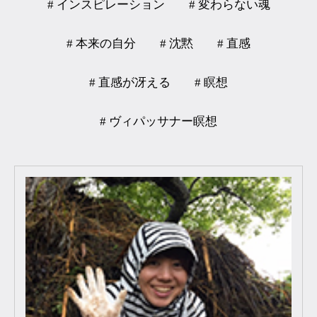
# インスピレーション
# 変わらない魂
# 本来の自分
# 沈黙
# 直感
# 直感が冴える
# 瞑想
# ヴィパッサナー瞑想