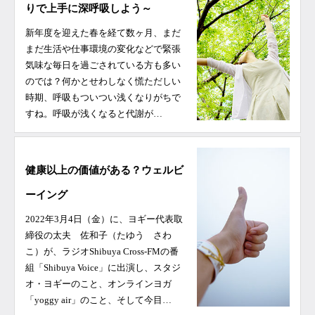
りで上手に深呼吸しよう～
新年度を迎えた春を経て数ヶ月、まだ
まだ生活や仕事環境の変化などで緊張
気味な毎日を過ごされている方も多い
のでは？何かとせわしなく慌ただしい
時期、呼吸もついつい浅くなりがちで
すね。呼吸が浅くなると代謝が…
健康以上の価値がある？ウェルビ
ーイング
2022年3月4日（金）に、ヨギー代表取
締役の太夫 佐和子（たゆう さわ
こ）が、ラジオShibuya Cross-FMの番
組「Shibuya Voice」に出演し、スタジ
オ・ヨギーのこと、オンラインヨガ
「yoggy air」のこと、そして今目…