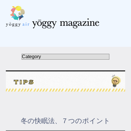
受講の流れ
料金について
インストラクター一覧
FAQ / お問い合わせ
yoggy store
yoggy magazine
冬の快眠法、７つのポイント
yoggy mommy