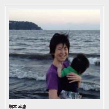
増本 幸恵