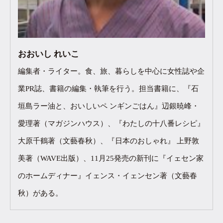
おおいし れいこ
編集者・ライター。食、旅、暮らしを中心に女性誌や企
業PR誌、書籍の編集・執筆を行う。担当書籍に、『石
垣島ラー油と、おいしいペ ンギンごはん』辺銀暁峰・
愛理著（マガジンハウス）、『わたしの十八番レシピ』
大原千鶴著（文藝春秋）、『日本のおしゃれ』 上野敦
美著（WAVE出版）、11月25発売の新刊に『イェセン家
のホームディナー』イェンス・イェンセン著（文藝春
秋）がある。