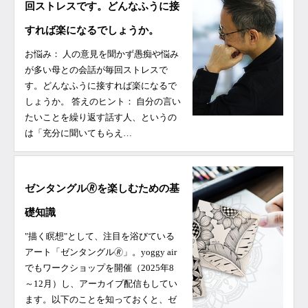
回ストレスです。どんなふうに接
すれば楽になるでしょうか。
お悩み： ⼈の意⾒を聞かず愚痴や悩み
が多い⺟との会話が毎回ストレスで
す。どんなふうに接すれば楽になるで
しょうか。 答えのヒント： 自分の言い
たいことを繰り返す話す人、というの
は「充分に聞いてもらえ…
ゼンタングル🄬を楽しむための基
礎知識
"描く瞑想"として、注目を浴びている
アート「ゼンタングル🄬」。yoggy air
でもワークショップを開催（2025年8
～12月）し、アーカイブ配信もしてい
ます。以下のことを知っておくと、ゼ