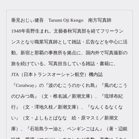
垂見おじぃ健吾 Tarumi Oji Kengo 南方写真師
1948年長野生まれ。文藝春秋写真部を経てフリーラン
ンスとなり職業写真師として雑誌・広告などを中心に活
動。新宿と那覇の事務所を拠点に、国内外で写真撮影の
旅を続けている。写真担当している雑誌・書籍に、
JTA（日本トランスオーシャン航空）機内誌
『Coralway』の『波のむこうのかくれ島』『風のむこう
のひみつ島』（文・椎名誠／新潮文庫）、『琉球布紀
行』（文・澤地久枝／新潮文庫）、『なんくるなくな
い』（文・よしもとばなな 絵・原マスミ／新潮文
庫）、『石垣島ラー油と、ペンギンごはん』（著・辺銀