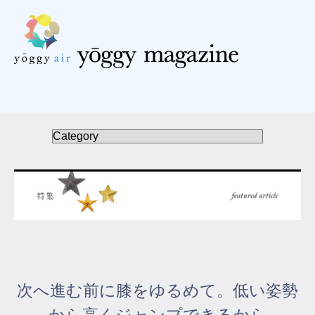
受講の流れ
料金について
インストラクター一覧
FAQ / お問い合わせ
yoggy store
yoggy magazine
次へ進む前に膝をゆるめて。低い姿勢
yoggy mommy