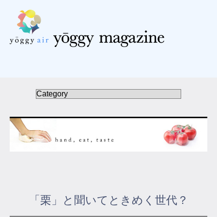
受講の流れ
料金について
インストラクター一覧
FAQ / お問い合わせ
yoggy store
yoggy magazine
「栗」と聞いてときめく世代？
yoggy mommy