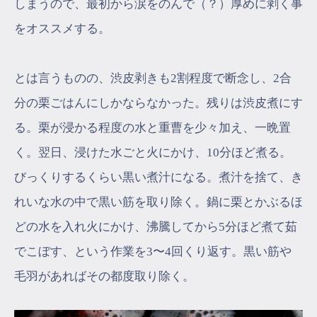
しまうので、最初から涙をのんで（？）厚めに剥く事
をオススメする。
とは言うものの、渋皮剥きも2割程度で断念し、2合
分の栗ごはんにしかならなかった。残りは渋皮煮にす
る。栗が浸かる程度の水と重曹を少々加え、一晩置
く。翌日、浸けた水ごと火にかけ、10分ほど煮る。
びっくりするくらい黒い煮汁になる。煮汁を捨て、き
れいな水の中で黒い筋を取り除く。鍋に栗とかぶるほ
どの水を入れ火にかけ、沸騰してから5分ほど煮て茹
でこぼす、という作業を3〜4回くり返す。黒い筋や
毛羽があればその都度取り除く。