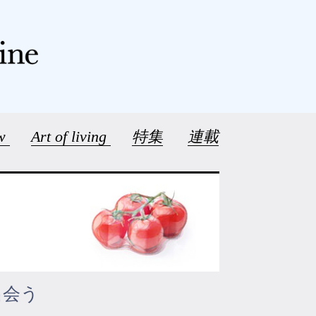
ew
Art of living
特集
連載
出会う