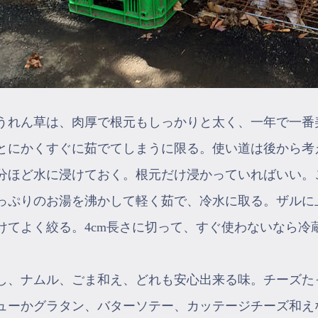
うれん草は、肉厚で根元もしっかりと太く、一年で一番
とにかくすぐに茹でてしまうに限る。使い道は後から考
0分ほど水に浸けておく。根元だけ浸かっていればいい
っぷりのお湯を沸かして軽く茹で、冷水に取る。ザルに
けてよく絞る。4cm長さに切って、すぐ使わないなら冷
し、ナムル、ごま和え、どれも安心出来る味。チーズた
ューかグラタン、バターソテー、カッテージチーズ和え