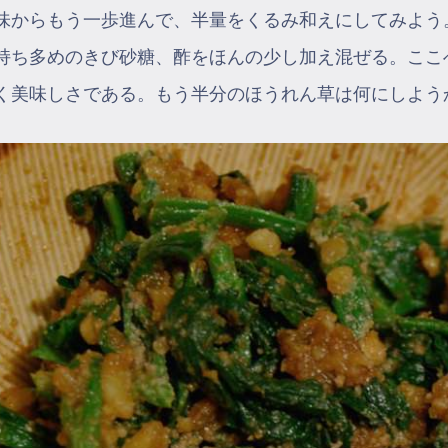
味からもう一歩進んで、半量をくるみ和えにしてみよう
持ち多めのきび砂糖、酢をほんの少し加え混ぜる。ここ
く美味しさである。もう半分のほうれん草は何にしよう