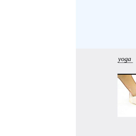
受講の流れ
料金について
インストラクター一覧
yoga
FAQ / お問い合わせ
yoggy store
yoggy magazine
yoggy mommy