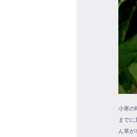
小寒の
までに
ん草が