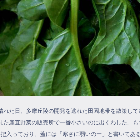
晴れた日、多摩丘陵の開発を逃れた田園地帯を散策して
見た産直野菜の販売所で一番小さいのに出くわした。も
3把入っており、蓋には「寒さに弱いのー」と書いてあ