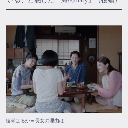
いる、と感じた『海街diary』（後編）
マイページ
ログイン
会員規約について
クラス参加にあたっての同意書
特定商取引にかかわる表示
プライバシーポリシー
綾瀬はるか＝長女の理由は