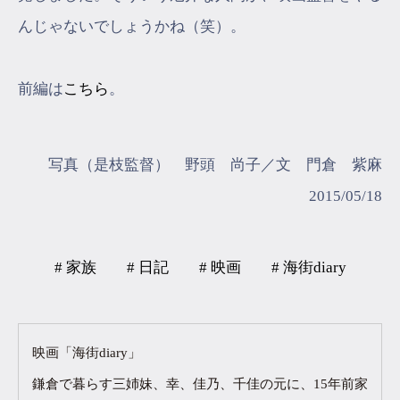
んじゃないでしょうかね（笑）。
前編は
こちら
。
写真（是枝監督） 野頭 尚子／文 門倉 紫麻
2015/05/18
# 家族
# 日記
# 映画
# 海街diary
映画「海街diary」
鎌倉で暮らす三姉妹、幸、佳乃、千佳の元に、15年前家