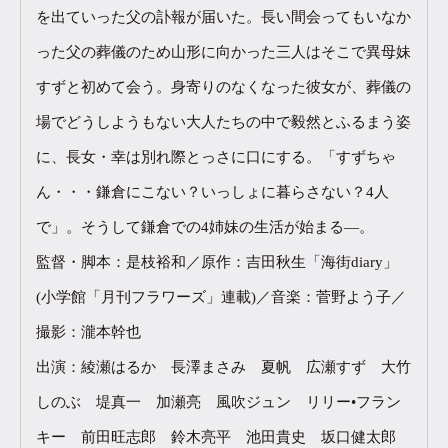
を出ていった父の訃報が届いた。長い間会ってもいなか
った父の葬儀のため山形に向かった三人はそこで異母妹
すずと初めて会う。身寄りのなくなった彼女が、葬儀の
場でどうしようもない大人たちの中で毅然とふるまう姿
に、長女・幸は別れ際とっさに口にする。「すずちゃ
ん・・・鎌倉にこない？いっしょに暮らさない？4人
で」。そうして鎌倉での4姉妹の生活が始まる―。
監督・脚本：是枝裕和／原作：吉田秋生「海街diary」
(小学館「月刊フラワーズ」連載)／音楽：菅野よう子／
撮影：瀧本幹也
出演：綾瀬はるか 長澤まさみ 夏帆 広瀬すず 大竹
しのぶ 堤真一 加瀬亮 風吹ジュン リリー•フラン
キー 前田旺志郎 鈴木亮平 池田貴史 坂口健太郎