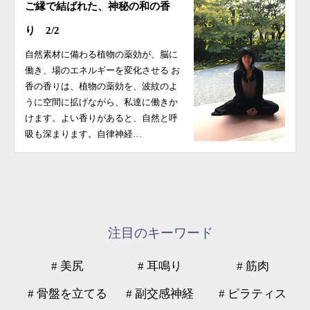
ご縁で結ばれた、神秘の和の香
り 2/2
自然素材に備わる植物の薬効が、脳に
働き、場のエネルギーを変化させる お
香の香りは、植物の薬効を、波紋のよ
うに空間に拡げながら、私達に働きか
けます。よい香りがあると、自然と呼
吸も深まります。自律神経…
注目のキーワード
# 美尻
# 耳鳴り
# 筋肉
# 骨盤を立てる
# 副交感神経
# ピラティス