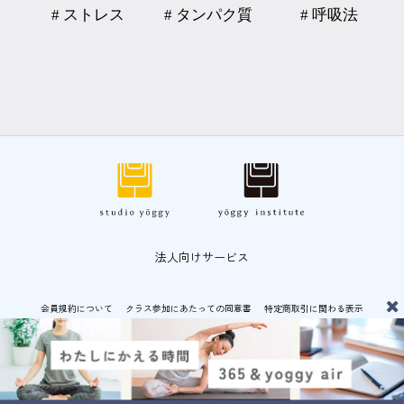
# ストレス
# タンパク質
# 呼吸法
法人向けサービス
会員規約について
クラス参加にあたっての同意書
特定商取引に関わる表示
プライバシーポリシー
© CF-LAB CO.,LTD 運営：
CF-LAB 株式会社