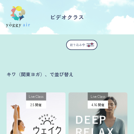
ビデオクラス
受講の流れ
絞り込み中
料金について
インストラクター一覧
キワ（関東ヨガ）、で並び替え
FAQ / お問い合わせ
Live Class
Live Class
yoggy store
2.5 開催
4.16 開催
yoggy magazine
yoggy mommy