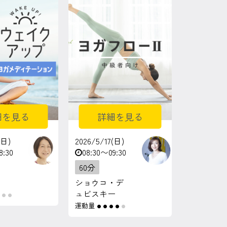
細を見る
詳細を見る
(日)
2026/5/17(日)
8:30
08:30〜09:30
60分
ショウコ・デ
ュビスキー
●
●
運動量
●
●
●
●
●