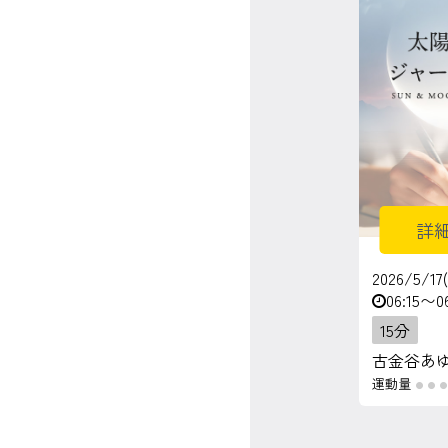
マイページ
ログイン
会員規約について
クラス参加にあたっての同意書
詳
特定商取引にかかわる表示
2026/5/17
06:15〜0
プライバシーポリシー
15分
古金谷あ
運動量
●
●