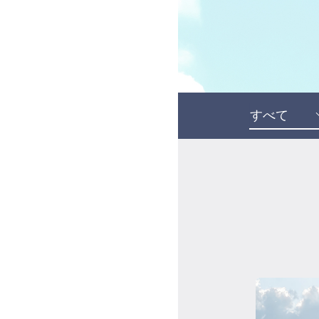
受講の流れ
料金について
インストラクター一覧
FAQ / お問い合わせ
yoggy store
yoggy magazine
yoggy mommy