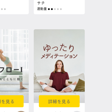
サチ
運動量
●
●
●
●
●
●
●
細を見る
詳細を見る