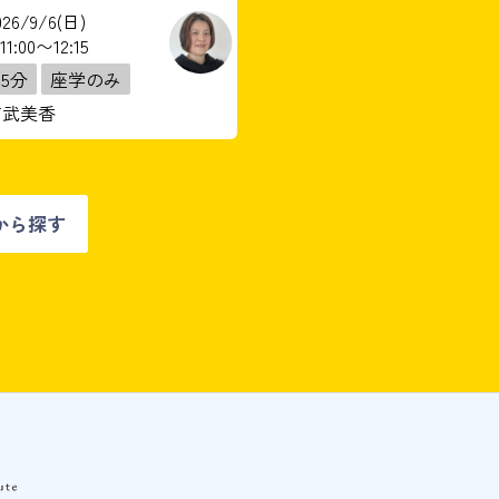
026/9/6(日)
11:00〜12:15
75分
座学のみ
吉武美香
から探す