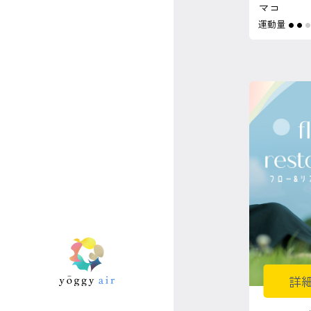
マコ
運動量
●
●
詳