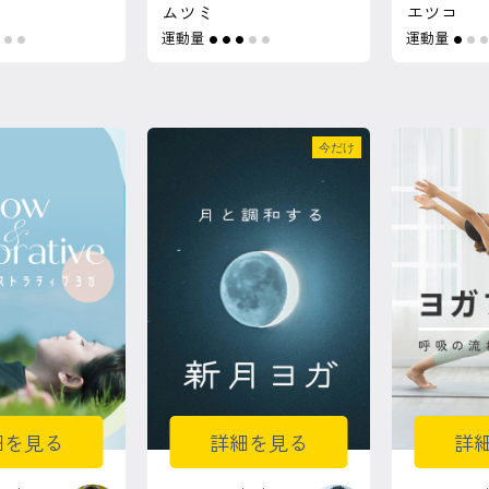
ムツミ
エツコ
運動量
運動量
●
●
●
●
●
●
●
●
●
●
●
今だけ
細を見る
詳細を見る
詳