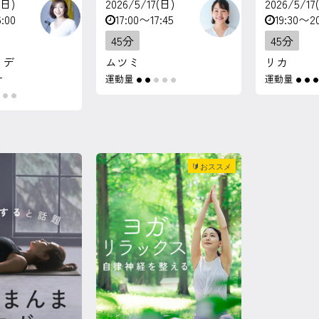
(日)
2026/5/17(日)
2026/5/17
:00
17:00〜17:45
19:30〜20
45分
45分
・デ
ムツミ
リカ
ー
運動量
運動量
●
●
●
●
●
●
●
●
●
●
●
🔰おススメ