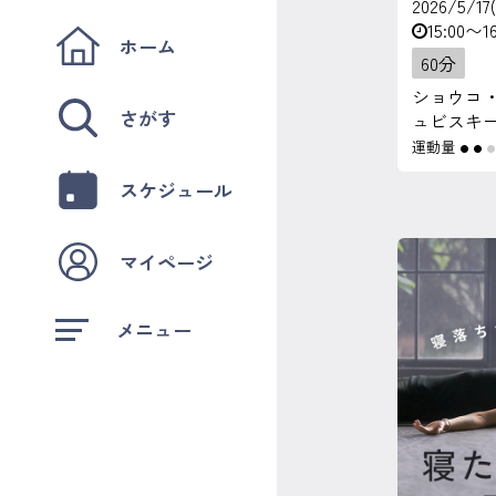
2026/5/17
15:00〜16
ホーム
60分
ショウコ
さがす
ュビスキ
運動量
●
●
スケジュール
マイページ
メニュー